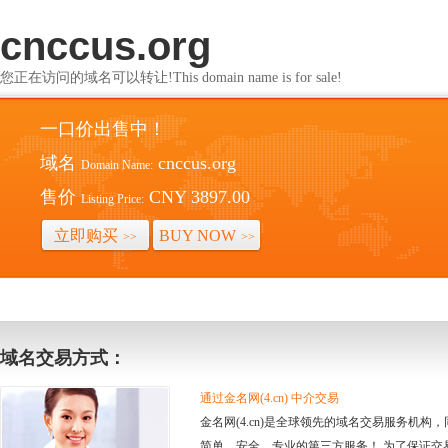
cnccus.org
您正在访问的域名可以转让!This domain name is for sale!
一口价出售中！
域名
cnccus.org
Domain Name:
售价
CNY 3897.00
Listing Price:
立即购买
BUY NOW
>>
>>
域名交易方式：
通过金名网(4.cn) 中介交易
金名网(4.cn)是全球领先的域名交易服务机
简单、安全、专业的第三方服务！ 为了保证交